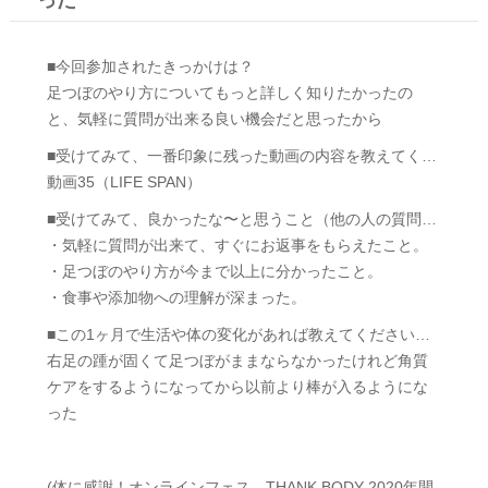
った
■今回参加されたきっかけは？
足つぼのやり方についてもっと詳しく知りたかったの
と、気軽に質問が出来る良い機会だと思ったから
■受けてみて、一番印象に残った動画の内容を教えてく…
動画35（LIFE SPAN）
■受けてみて、良かったな〜と思うこと（他の人の質問…
・気軽に質問が出来て、すぐにお返事をもらえたこと。
・足つぼのやり方が今まで以上に分かったこと。
・食事や添加物への理解が深まった。
■この1ヶ月で生活や体の変化があれば教えてください…
右足の踵が固くて足つぼがままならなかったけれど角質
ケアをするようになってから以前より棒が入るようにな
った
(体に感謝！オンラインフェス THANK BODY 2020年開