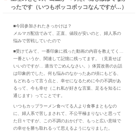
ったです（いつもボッコボッコなんですが…）
■今回参加されたきっかけは？
メルマガ配信でみて、正直、値段が安いのと、婦人系の
悩みで苦戦していたので
■受けてみて、一番印象に残った動画の内容を教えてく…
一番というか、関連して記憶に残ってます。（見直せば
いいのですが… 適当でごめんなさい。）体質改善のお話
は印象的でした。何も悩みのなかったあの頃にもどる、
もどれるって言う点と、幸せになるために今の不調があ
るって、今も幸せ（これ私が好きな言葉、足るを知るに
通じます）ってことです。
いつもカップラーメン食べてる人より食事まともなの
に、婦人系で苦しまされて、不公平極まりないと思って
た日々ですが、この不調のおかげで、もっと広い意味で
の幸せを勝ち取れるって思えるようになりました。