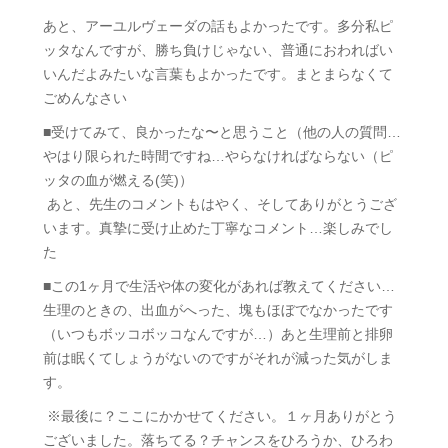
あと、アーユルヴェーダの話もよかったです。多分私ピ
ッタなんですが、勝ち負けじゃない、普通におわればい
いんだよみたいな言葉もよかったです。まとまらなくて
ごめんなさい
■受けてみて、良かったな〜と思うこと（他の人の質問…
やはり限られた時間ですね…やらなければならない（ピ
ッタの血が燃える(笑)）
あと、先生のコメントもはやく、そしてありがとうござ
います。真摯に受け止めた丁寧なコメント…楽しみでし
た
■この1ヶ月で生活や体の変化があれば教えてください…
生理のときの、出血がへった、塊もほぼでなかったです
（いつもボッコボッコなんですが…）あと生理前と排卵
前は眠くてしょうがないのですがそれが減った気がしま
す。
※最後に？ここにかかせてください。１ヶ月ありがとう
ございました。落ちてる？チャンスをひろうか、ひろわ